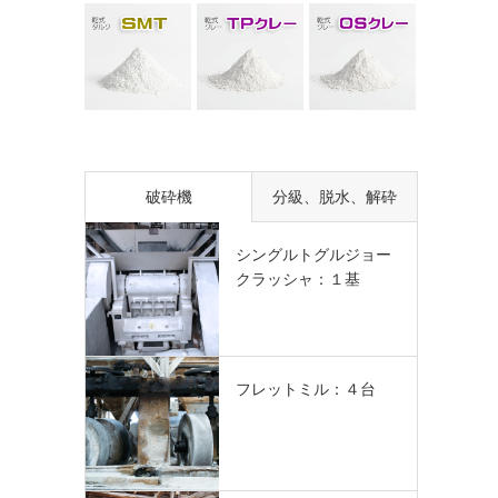
破砕機
分級、脱水、解砕
シングルトグルジョー
クラッシャ：１基
フレットミル：４台