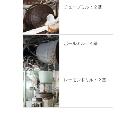
チューブミル：２基
ボールミル：４基
レーモンドミル：２基