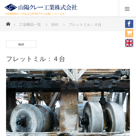
※吉備胡粉のご注文はCONTACTからお願いいたします
ホーム
工場機器一覧
粉砕
フレットミル：４台
粉砕
フレットミル：４台