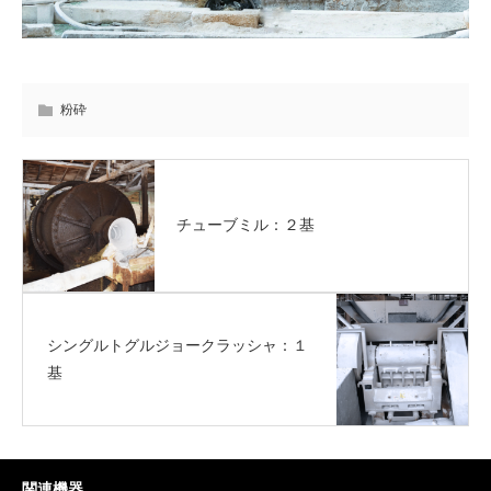
粉砕
チューブミル：２基
シングルトグルジョークラッシャ：１
基
関連機器