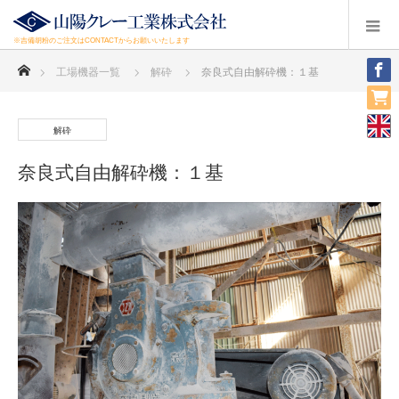
※吉備胡粉のご注文はCONTACTからお願いいたします
ホーム
工場機器一覧
解砕
奈良式自由解砕機：１基
解砕
奈良式自由解砕機：１基