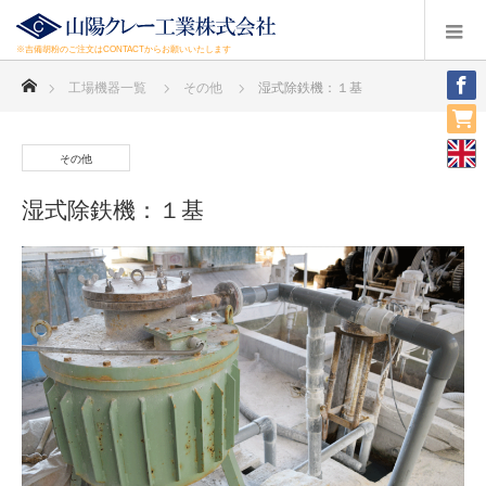
※吉備胡粉のご注文はCONTACTからお願いいたします
ホーム
工場機器一覧
その他
湿式除鉄機：１基
その他
湿式除鉄機：１基