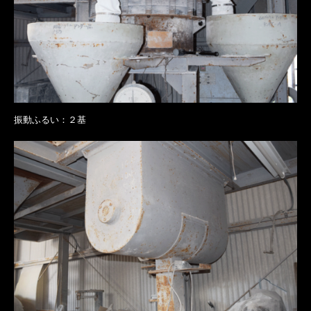
振動ふるい：２基