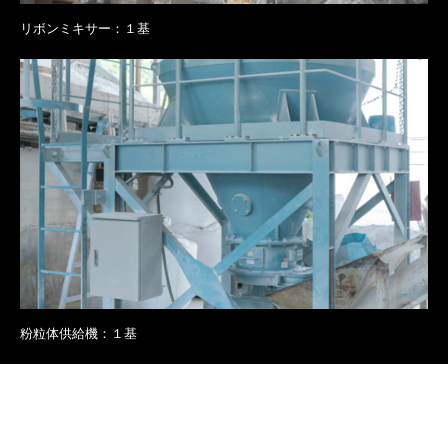
リボンミキサー：１基
粉粒体供給機：１基