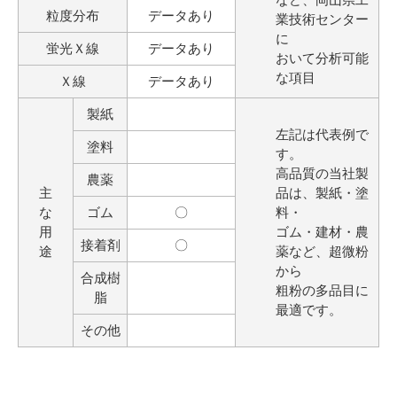
粒度分布
データあり
業技術センター
に
蛍光Ｘ線
データあり
おいて分析可能
な項目
Ｘ線
データあり
製紙
左記は代表例で
塗料
す。
高品質の当社製
農薬
主
品は、製紙・塗
な
ゴム
〇
料・
用
ゴム・建材・農
接着剤
〇
途
薬など、超微粉
から
合成樹
粗粉の多品目に
脂
最適です。
その他