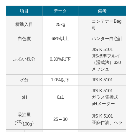
項目
データ
備考
コンテナーBag
標準入目
25kg
可
白色度
68%以上
ハンター白色計
JIS K 5101
JIS標準フルイ
ふるい残分
0.30%以下
（湿式法）330
メッシュ
水分
1.0%以下
JIS K 5101
JIS K 5101
pH
6±1
ガラス電極式
pHメーター
吸油量
JIS K 5101
25 – 30
cc
亜麻仁油、ヘラ
（
/
）
100g