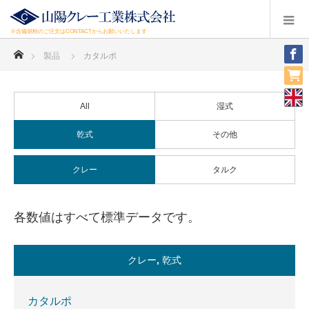
※吉備胡粉のご注文はCONTACTからお願いいたします
ホーム
製品
カタルポ
All
湿式
乾式
その他
クレー
タルク
各数値はすべて標準データです。
クレー
,
乾式
カタルポ