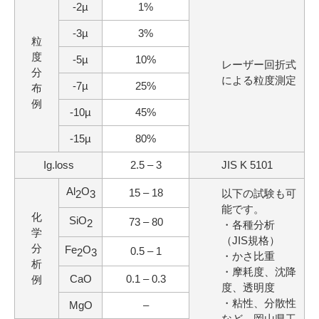
-2µ
1%
-3µ
3%
粒
度
-5µ
10%
レーザー回折式
分
による粒度測定
-7µ
25%
布
例
-10µ
45%
-15µ
80%
Ig.loss
2.5 – 3
JIS K 5101
Al
O
15 – 18
以下の試験も可
2
3
能です。
化
SiO
73 – 80
2
・各種分析
学
（JIS規格）
分
Fe
O
0.5 – 1
2
3
・かさ比重
析
・摩耗度、沈降
CaO
0.1 – 0.3
例
度、透明度
・粘性、分散性
MgO
–
など、岡山県工