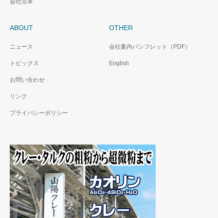
会社沿革
pH：9±1
pH：9±1
平均粒子径：13µm
平均粒子径：13µm
ABOUT
特徴：汎用品
OTHER
特徴：高白度
ニュース
会社案内パンフレット（PDF）
トピックス
English
お問い合わせ
リンク
プライバシーポリシー