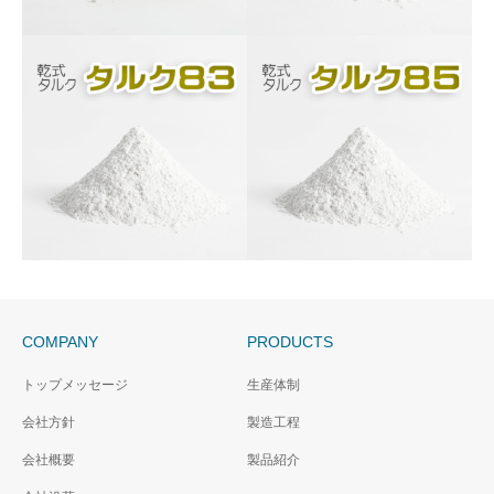
タルクD
タルク80
白色度：65％以上
pH：9±1
白色度：80％以上
平均粒子径：15µm
pH：9±1
平均粒子径：13µm
特徴：汎用品
COMPANY
PRODUCTS
トップメッセージ
生産体制
会社方針
製造工程
タルク83
タルク85
会社概要
製品紹介
白色度：83％以上
白色度：85％以上