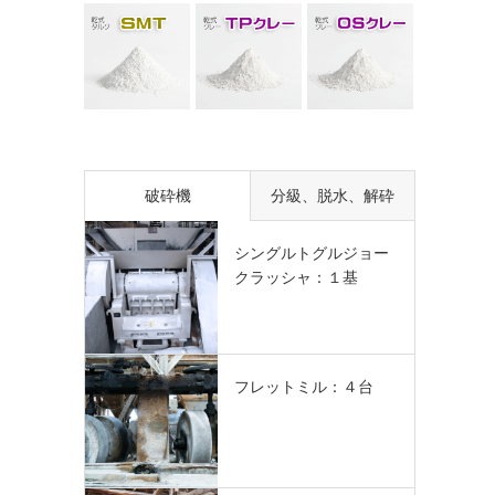
破砕機
分級、脱水、解砕
シングルトグルジョー
クラッシャ：１基
フレットミル：４台