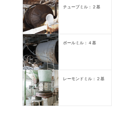
チューブミル：２基
ボールミル：４基
レーモンドミル：２基